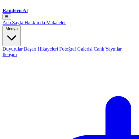
Randevu Al
☰
Ana Sayfa
Hakkımda
Makaleler
Medya
Duyurular
Başarı Hikayeleri
Fotoğraf Galerisi
Canlı Yayınlar
İletişim